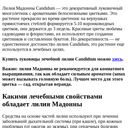
Лилия Мадонны Candidum — это декоративный луковичный
многолетник с ароматными белоснежными цветками. Это
растение прекрасно во время цветения: на верхушках
прямостоячих стеблей формируется 5-10 воронковидных
цветков, они держатся до 3 недель. Красивые цветы любимы
садоводами и флористами, их используют при создании
цветников и составлении букетов. Но декоративность — не
единственное достоинство лилии Candidum, это растение еще
используется в лечебных целях.
Купить луковицы лечебной лилии Candidum можно
здесь
.
Важно: лилия Мадонны не рекомендуется для комнатного
выращивания, так как обладает сильным ароматом (запах
может вызывать головную боль). Лучшее место для этого
цветка — сад, открытая веранда.
Какими лечебными свойствами
обладает лилия Мадонны
Средства на основе частей лилии используют при лечении
заболеваний дыхательной системы (при кашле), при кожных
проблемах (от ожогов до экземы), при сердечных болезнях