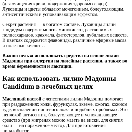
(для очищения крови, подержания здоровья сердца).
Луковицы и цветы обладают мочегонным, болеутоляющим,
антисептическим и успокаивающим эффектом.
Секрет растения — в богатом составе. Луковицы лилии
кандидум содержат много аминокислот, растворимых
полисахаридов, крахмала, фитостеролов, дубильных веществ.
В цветках содержатся флавониды, различные эфирные масла
и полезные кислоты.
Важно: нельзя использовать средства на основе лилии
Мадонны при аллергии на лилейные растения, а также во
время беременности и лактации.
Как использовать лилию Мадонны
Candidum в лечебных целях
Масляный настой
с лепестками лилии Мадонны помогает
при раздражениях кожи, фурункулах, экземе, ожогах, кожном
зуде, воспалении ногтевого ложа и подобных проблемах. Это
неплохой антисептик, болеутоляющее и успокаивающее
средство (при мигренях можно мазать на виски, для снятия
боли — на пораженное место). Для приготовления
понадобится: