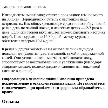
емкость из темного стекла.
Ингредиенты смешивают, ставят в прохладное темное место
на 30 дней. Периодически бутыль с настойкой надо
встряхивать. Как общеукрепляющее средство настойку пьют 1
раза в день по чайной ложке, в лечебных целях — 2-3 раза в
день. Если спиртовой вкус мешает, можно разбавить настойку
водой. Пьют курсами по 15-30 дней, между курсами
обязателен перерыв 10-14 дней.
Кремы
и другая косметика на основе лилии кандидум
подходят для ухода за чувствительной, сухой и раздраженной
кожей. Они успокаивают, смягчают, отбеливают кожу,
способствуют ее восстановлению и увлажнению (благодаря
эфирным маслам, полисахаридам и сапонинам, гликолевой
кислоте в составе).
Информация о лечебной лилии Candidum приведена
исключительно в ознакомительных целях. Не занимайтесь
самолечением, при проблемах со здоровьем обращайтесь к
врачу!
Отзывы