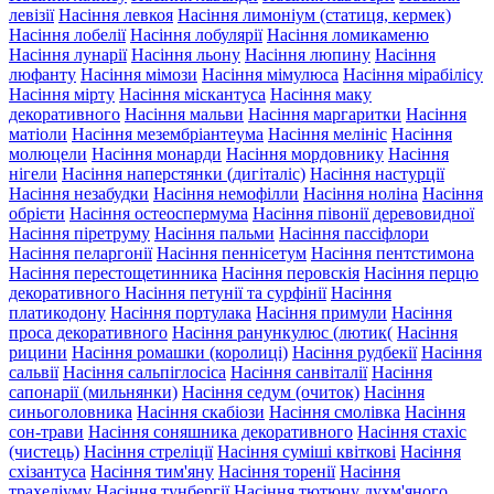
левізії
Насіння левкоя
Насіння лимоніум (статиця, кермек)
Насіння лобелії
Насіння лобулярії
Насіння ломикаменю
Насіння лунарії
Насіння льону
Насіння люпину
Насіння
люфанту
Насіння мімози
Насіння мімулюса
Насіння мірабілісу
Насіння мірту
Насіння міскантуса
Насіння маку
декоративного
Насіння мальви
Насіння маргаритки
Насіння
матіоли
Насіння мезембріантеума
Насіння мелініс
Насіння
молюцели
Насіння монарди
Насіння мордовнику
Насіння
нігели
Насіння наперстянки (дигіталіс)
Насіння настурції
Насіння незабудки
Насіння немофілли
Насіння ноліна
Насіння
обрієти
Насіння остеоспермума
Насіння півонії деревовидної
Насіння піретруму
Насіння пальми
Насіння пассіфлори
Насіння пеларгонії
Насіння пеннісетум
Насіння пентстимона
Насіння перестощетинника
Насіння перовскія
Насіння перцю
декоративного
Насіння петунії та сурфінії
Насіння
платикодону
Насіння портулака
Насіння примули
Насіння
проса декоративного
Насіння ранункулюс (лютик(
Насіння
рицини
Насіння ромашки (королиці)
Насіння рудбекії
Насіння
сальвії
Насіння сальпіглосіса
Насіння санвіталії
Насіння
сапонарії (мильнянки)
Насіння седум (очиток)
Насіння
синьоголовника
Насіння скабіози
Насіння смолівка
Насіння
сон-трави
Насіння соняшника декоративного
Насіння стахіс
(чистець)
Насіння стреліції
Насіння суміші квіткові
Насіння
схізантуса
Насіння тим'яну
Насіння торенії
Насіння
трахеліуму
Насіння тунбергії
Насіння тютюну духм'яного