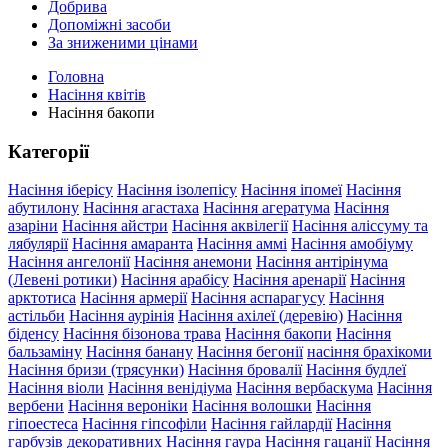
Добрива
Допоміжні засоби
За зниженими цінами
Головна
Насіння квітів
Насіння бакопи
Категорії
Насіння іберісу
Насіння ізолепісу
Насіння іпомеї
Насіння
абутилону
Насіння агастаха
Насіння агератума
Насіння
азаріни
Насіння айстри
Насіння аквілегії
Насіння аліссуму та
лябулярії
Насіння амаранта
Насіння аммі
Насіння амобіуму
Насіння ангелонії
Насіння анемони
Насіння антірінума
(Левені ротики)
Насіння арабісу
Насіння аренарії
Насіння
арктотиса
Насіння армерії
Насіння аспарагусу
Насіння
астільби
Насіння аурінія
Насіння ахілеї (деревію)
Насіння
біденсу
Насіння бізонова трава
Насіння бакопи
Насіння
бальзаміну
Насіння банану
Насіння бегонії
насіння брахікоми
Насіння бризи (трясунки)
Насіння бровалії
Насіння будлеї
Насіння віоли
Насіння венідіума
Насіння вербаскума
Насіння
вербени
Насіння вероніки
Насіння волошки
Насіння
гіпоестеса
Насіння гіпсофіли
Насіння гайлардії
Насіння
гарбузів декоративних
Насіння гаура
Насіння гацанії
Насіння