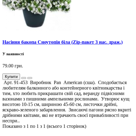
Насіння бакопа Сноутопія біла (Zip-пакет 3 нас. драж.)
У наявності
79.00 грн.
Купити
Арт. 91-453 Виробник Pan American (сша). Сподобається
любителям балконного або контейнерного квітникарства і
тим, хто любить прикрашати свій сад, веранду підвісними
вазонами з пишними ампельними рослинами. Утворює кущ
висотою 10-15 см, шириною 45-60 см, листочки дрібні,
яскраво-зеленого забарвлення. Звисаючі пагони рясно вкриті
дрібними квітами, які не втрачають своєї привабливості при
неспри..
Показано з 1 по 1 з 1 (всього 1 сторінок)