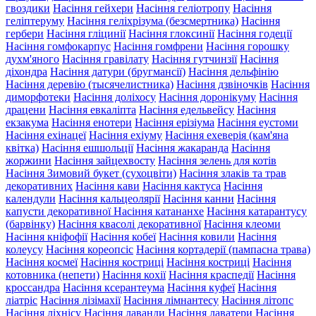
гвоздики
Насіння гейхери
Насіння геліотропу
Насіння
геліптеруму
Насіння геліхрізума (безсмертника)
Насіння
гербери
Насіння гліцинії
Насіння глоксинії
Насіння годеції
Насіння гомфокарпус
Насіння гомфрени
Насіння горошку
духм'яного
Насіння гравілату
Насіння гутчинзії
Насіння
діхондра
Насіння датури (бругмансії)
Насіння дельфінію
Насіння деревію (тысячелистника)
Насіння дзвіночків
Насіння
диморфотеки
Насіння доліхосу
Насіння доронікуму
Насіння
драцени
Насіння евкаліпта
Насіння едельвейсу
Насіння
екзакума
Насіння енотери
Насіння ерізіума
Насіння еустоми
Насіння ехінацеї
Насіння ехіуму
Насіння ехеверія (кам'яна
квітка)
Насіння ешшольції
Насіння жакаранда
Насіння
жоржини
Насіння зайцехвосту
Насіння зелень для котів
Насіння Зимовий букет (сухоцвіти)
Насіння злаків та трав
декоративних
Насіння кави
Насіння кактуса
Насіння
календули
Насіння кальцеолярії
Насіння канни
Насіння
капусти декоративної
Насіння катананхе
Насіння катарантусу
(барвінку)
Насіння квасолі декоративної
Насіння клеоми
Насіння кніфофії
Насіння кобеї
Насіння ковили
Насіння
колеусу
Насіння кореопсіс
Насіння кортадерії (пампасна трава)
Насіння космеї
Насіння костриці
Насіння костриці
Насіння
котовника (непети)
Насіння кохії
Насіння краспедії
Насіння
кроссандра
Насіння ксерантеума
Насіння куфеї
Насіння
ліатріс
Насіння лізімахії
Насіння лімнантесу
Насіння літопс
Насіння ліхнісу
Насіння лаванди
Насіння лаватери
Насіння