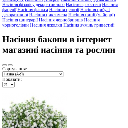
Насіння фізалісу декоративного
Насіння фізостегії
Насіння
фацелії
Насіння флокса
Насіння целозії
Насіння цибулі
декоративної
Насіння цикламена
Насіння цинії (майорці)
Насіння цинерарії
Насіння чорнобривців
Насіння
чорноголівки
Насіння ясколки
Насіння ячмінь гривастий
Насіння бакопи в інтернет
магазині насіння та рослин
Сортування:
Показати: