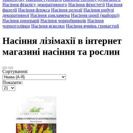
Насіння фізалісу декоративного
Насіння фізостегії
Насіння
фацелії
Насіння флокса
Насіння целозії
Насіння цибулі
декоративної
Насіння цикламена
Насіння цинії (майорці)
Насіння цинерарії
Насіння чорнобривців
Насіння
чорноголівки
Насіння ясколки
Насіння ячмінь гривастий
Насіння лізімахії в інтернет
магазині насіння та рослин
Сортування:
Показати: