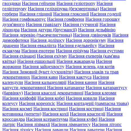
гвоздики
Насіння гейхери
Насіння геліотропу
Насіння
геліптеруму
Насіння геліхрізума (безсмертника)
Насіння
гербери
Насіння гліцинії
Насіння глоксинії
Насіння годеції
Насіння гомфокарпус
Насіння гомфрени
Насіння горошку
духм'яного
Насіння гравілату
Насіння гутчинзії
Насіння
діхондра
Насіння датури (бругмансії)
Насіння дельфінію
Насіння деревію (тысячелистника)
Насіння дзвіночків
Насіння
диморфотеки
Насіння доліхосу
Насіння доронікуму
Насіння
драцени
Насіння евкаліпта
Насіння едельвейсу
Насіння
екзакума
Насіння енотери
Насіння ерізіума
Насіння еустоми
Насіння ехінацеї
Насіння ехіуму
Насіння ехеверія (кам'яна
квітка)
Насіння ешшольції
Насіння жакаранда
Насіння
жоржини
Насіння зайцехвосту
Насіння зелень для котів
Насіння Зимовий букет (сухоцвіти)
Насіння злаків та трав
декоративних
Насіння кави
Насіння кактуса
Насіння
календули
Насіння кальцеолярії
Насіння канни
Насіння
капусти декоративної
Насіння катананхе
Насіння катарантусу
(барвінку)
Насіння квасолі декоративної
Насіння клеоми
Насіння кніфофії
Насіння кобеї
Насіння ковили
Насіння
колеусу
Насіння кореопсіс
Насіння кортадерії (пампасна трава)
Насіння космеї
Насіння костриці
Насіння костриці
Насіння
котовника (непети)
Насіння кохії
Насіння краспедії
Насіння
кроссандра
Насіння ксерантеума
Насіння куфеї
Насіння
ліатріс
Насіння лізімахії
Насіння лімнантесу
Насіння літопс
Насіння ліхнісу
Насіння лаванди
Насіння лаватери
Насіння