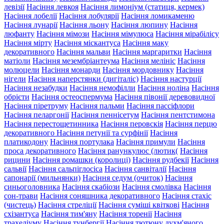
левізії
Насіння левкоя
Насіння лимоніум (статиця, кермек)
Насіння лобелії
Насіння лобулярії
Насіння ломикаменю
Насіння лунарії
Насіння льону
Насіння люпину
Насіння
люфанту
Насіння мімози
Насіння мімулюса
Насіння мірабілісу
Насіння мірту
Насіння міскантуса
Насіння маку
декоративного
Насіння мальви
Насіння маргаритки
Насіння
матіоли
Насіння мезембріантеума
Насіння мелініс
Насіння
молюцели
Насіння монарди
Насіння мордовнику
Насіння
нігели
Насіння наперстянки (дигіталіс)
Насіння настурції
Насіння незабудки
Насіння немофілли
Насіння ноліна
Насіння
обрієти
Насіння остеоспермума
Насіння півонії деревовидної
Насіння піретруму
Насіння пальми
Насіння пассіфлори
Насіння пеларгонії
Насіння пеннісетум
Насіння пентстимона
Насіння перестощетинника
Насіння перовскія
Насіння перцю
декоративного
Насіння петунії та сурфінії
Насіння
платикодону
Насіння портулака
Насіння примули
Насіння
проса декоративного
Насіння ранункулюс (лютик(
Насіння
рицини
Насіння ромашки (королиці)
Насіння рудбекії
Насіння
сальвії
Насіння сальпіглосіса
Насіння санвіталії
Насіння
сапонарії (мильнянки)
Насіння седум (очиток)
Насіння
синьоголовника
Насіння скабіози
Насіння смолівка
Насіння
сон-трави
Насіння соняшника декоративного
Насіння стахіс
(чистець)
Насіння стреліції
Насіння суміші квіткові
Насіння
схізантуса
Насіння тим'яну
Насіння торенії
Насіння
трахеліуму
Насіння тунбергії
Насіння тютюну духм'яного