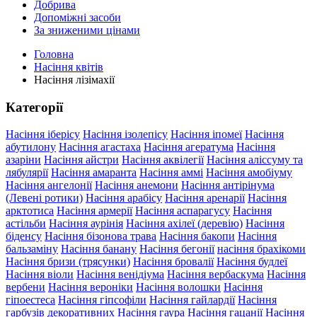
Добрива
Допоміжні засоби
За зниженими цінами
Головна
Насіння квітів
Насіння лізімахії
Категорії
Насіння іберісу
Насіння ізолепісу
Насіння іпомеї
Насіння
абутилону
Насіння агастаха
Насіння агератума
Насіння
азаріни
Насіння айстри
Насіння аквілегії
Насіння аліссуму та
лябулярії
Насіння амаранта
Насіння аммі
Насіння амобіуму
Насіння ангелонії
Насіння анемони
Насіння антірінума
(Левені ротики)
Насіння арабісу
Насіння аренарії
Насіння
арктотиса
Насіння армерії
Насіння аспарагусу
Насіння
астільби
Насіння аурінія
Насіння ахілеї (деревію)
Насіння
біденсу
Насіння бізонова трава
Насіння бакопи
Насіння
бальзаміну
Насіння банану
Насіння бегонії
насіння брахікоми
Насіння бризи (трясунки)
Насіння бровалії
Насіння будлеї
Насіння віоли
Насіння венідіума
Насіння вербаскума
Насіння
вербени
Насіння вероніки
Насіння волошки
Насіння
гіпоестеса
Насіння гіпсофіли
Насіння гайлардії
Насіння
гарбузів декоративних
Насіння гаура
Насіння гацанії
Насіння