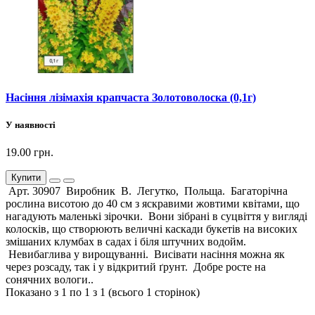
Насіння лізімахія крапчаста Золотоволоска (0,1г)
У наявності
19.00 грн.
Купити
Арт. 30907 Виробник В. Легутко, Польща. Багаторічна
рослина висотою до 40 см з яскравими жовтими квітами, що
нагадують маленькі зірочки. Вони зібрані в суцвіття у вигляді
колосків, що створюють величні каскади букетів на високих
змішаних клумбах в садах і біля штучних водойм.
Невибаглива у вирощуванні. Висівати насіння можна як
через розсаду, так і у відкритий ґрунт. Добре росте на
сонячних вологи..
Показано з 1 по 1 з 1 (всього 1 сторінок)