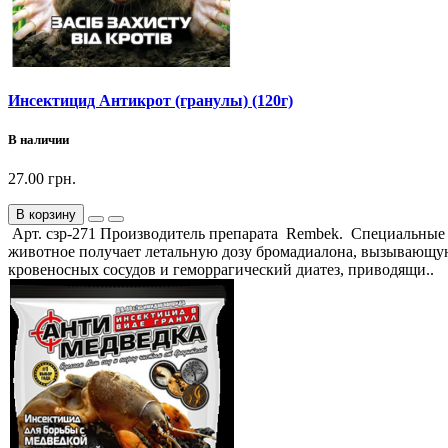
Инсектицид Антикрот (гранулы) (120г)
В наличии
27.00 грн.
В корзину
Арт. сзр-271 Производитель препарата Rembek. Специальные 
животное получает летальную дозу бромадиалона, вызывающую
кровеносных сосудов и геморрагический диатез, приводящи..