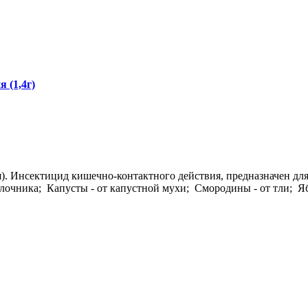
 (1,4г)
я). Инсектицид кишечно-контактного действия, предназначен для
лочника; Капусты - от капустной мухи; Смородины - от тли; Я