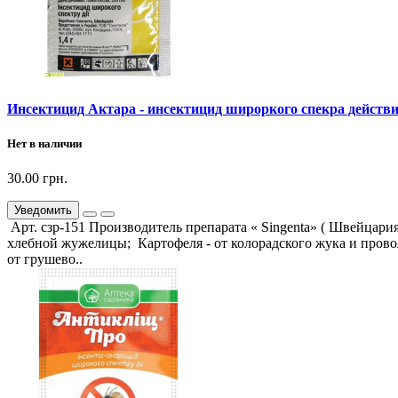
Инсектицид Актара - инсектицид широркого спекра действия
Нет в наличии
30.00 грн.
Уведомить
Арт. сзр-151 Производитель препарата « Singenta» ( Швейцари
хлебной жужелицы; Картофеля - от колорадского жука и прово
от грушево..