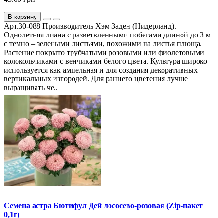
В корзину
Арт.30-088 Производитель Хэм Заден (Нидерланд).
Однолетняя лиана с разветвленными побегами длиной до 3 м
с темно – зелеными листьями, похожими на листья плюща.
Растение покрыто трубчатыми розовыми или фиолетовыми
колокольчиками с венчиками белого цвета. Культура широко
используется как ампельная и для создания декоративных
вертикальных изгородей. Для раннего цветения лучше
выращивать че..
Семена астра Бютифул Дей лососево-розовая (Zip-пакет
0,1г)