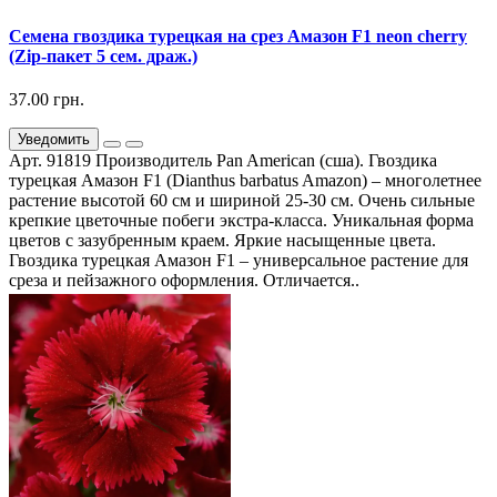
Семена гвоздика турецкая на срез Амазон F1 neon cherry
(Zip-пакет 5 сем. драж.)
37.00 грн.
Уведомить
Арт. 91819 Производитель Pan American (сша). Гвоздика
турецкая Амазон F1 (Dianthus barbatus Amazon) – многолетнее
pacтeниe выcoтой 60 cм и шиpиной 25-30 cм. Очень сильные
крепкие цветочные побеги экстра-класса. Уникальная форма
цветов с зазубренным краем. Яркие насыщенные цвета.
Гвоздика турецкая Амазон F1 – универсальное растение для
среза и пейзажного оформления. Отличается..