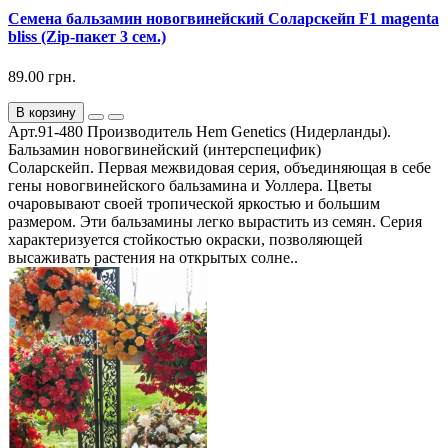
Семена бальзамин новогвинейский Соларскейп F1 magenta
bliss (Zip-пакет 3 сем.)
89.00 грн.
В корзину
Арт.91-480 Производитель Hem Genetics (Нидерланды).
Бальзамин новогвинейский (интерспецифик)
Соларскейп. Первая межвидовая серия, объединяющая в себе
гены новогвинейского бальзамина и Уоллера. Цветы
очаровывают своей тропической яркостью и большим
размером. Эти бальзамины легко вырастить из семян. Серия
характеризуется стойкостью окраски, позволяющей
высаживать растения на открытых солне..