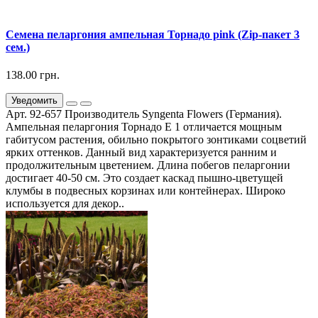
Семена пеларгония ампельная Торнадо pink (Zip-пакет 3
сем.)
138.00 грн.
Уведомить
Арт. 92-657 Производитель Syngenta Flowers (Германия).
Ампельная пеларгония Торнадо Е 1 отличается мощным
габитусом растения, обильно покрытого зонтиками соцветий
ярких оттенков. Данный вид характеризуется ранним и
продолжительным цветением. Длина побегов пеларгонии
достигает 40-50 см. Это создает каскад пышно-цветущей
клумбы в подвесных корзинах или контейнерах. Широко
используется для декор..