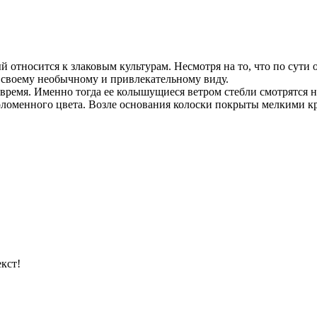
й относится к злаковым культурам. Несмотря на то, что по сути
 своему необычному и привлекательному виду.
время. Именно тогда ее колышущиеся ветром стебли смотрятся н
о соломенного цвета. Возле основания колоски покрыты мелкими
кст!