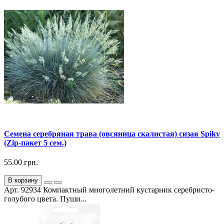
Семена серебряная трава (овсяница скалистая) сизая Spiky
(Zip-пакет 5 сем.)
55.00 грн.
В корзину
Арт. 92934 Компактный многолетний кустарник серебристо-
голубого цвета. Пуши...