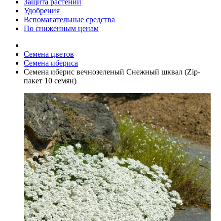
Защита растений
Удобрения
Вспомагательные средства
По сниженным ценам
Семена цветов
Семена ибериса
Семена иберис вечнозеленый Снежный шквал (Zip-
пакет 10 семян)