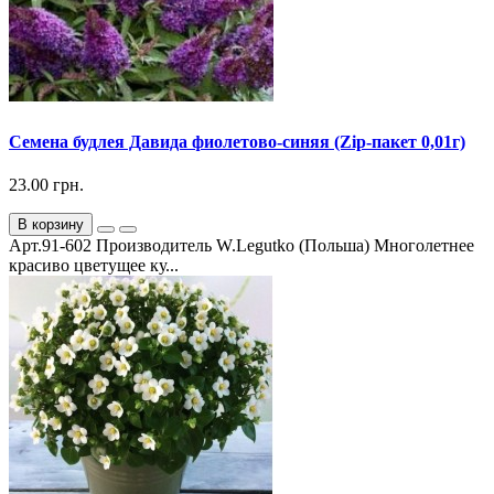
Семена будлея Давида фиолетово-синяя (Zip-пакет 0,01г)
23.00 грн.
В корзину
Арт.91-602 Производитель W.Legutko (Польша) Многолетнее
красиво цветущее ку...