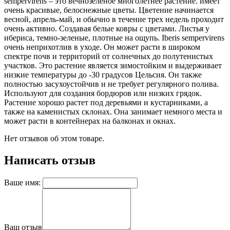
sempervirens – это вечнозеленое многолетнее растение. имеет
очень красивые, белоснежные цветы. Цветение начинается
весной, апрель-май, и обычно в течение трех недель проходит
очень активно. Создавая белые ковры с цветами. Листья у
ибериса, темно-зеленые, плотные на ощупь. Iberis sempervirens
очень неприхотлив в уходе. Он может расти в широком
спектре почв и территорий от солнечных до полутенистых
участков. Это растение является зимостойким и выдерживает
низкие температуры до -30 градусов Цельсия. Он также
полностью засухоустойчив и не требует регулярного полива.
Используют для создания бордюров или низких грядок.
Растение хорошо растет под деревьями и кустарниками, а
также на каменистых склонах. Она занимает немного места и
может расти в контейнерах на балконах и окнах.
Нет отзывов об этом товаре.
Написать отзыв
Ваше имя:
Ваш отзыв