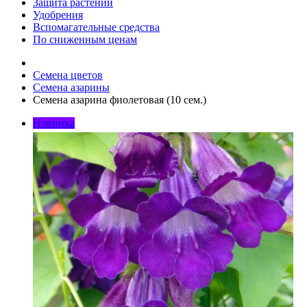
Защита растений
Удобрения
Вспомагательные средства
По сниженным ценам
Семена цветов
Семена азарины
Семена азарина фиолетовая (10 сем.)
Новинка