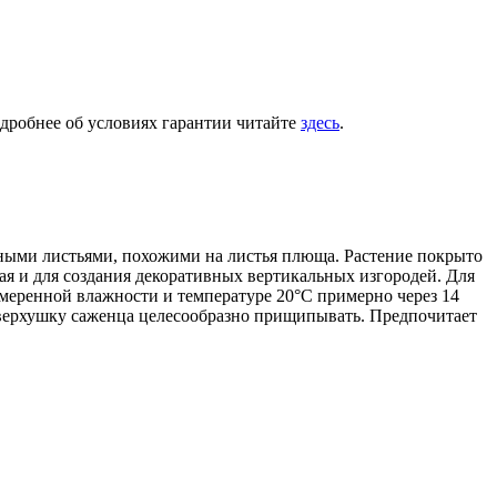
одробнее об условиях гарантии читайте
здесь
.
еными листьями, похожими на листья плюща. Растение покрыто
я и для создания декоративных вертикальных изгородей. Для
умеренной влажности и температуре 20°С примерно через 14
я верхушку саженца целесообразно прищипывать. Предпочитает