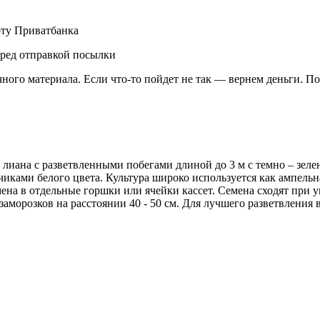
рту Приватбанка
еред отправкой посылки
чного материала. Если что-то пойдет не так — вернем деньги. П
 лиана с разветвленными побегами длиной до 3 м с темно – зел
ками белого цвета. Культура широко используется как ампельна
мена в отдельные горшки или ячейки кассет. Семена сходят при 
заморозков на расстоянии 40 - 50 см. Для лучшего разветвлени