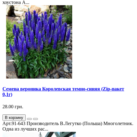
хоустона А...
Семена вероника Королевская темно-синяя (Zip-пакет
0,1г)
28.00 грн.
В корзину
Арт.91-643 Производитель В.Легутко (Польша) Многолетник.
Одна из лучших рас...