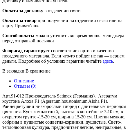
Доставку оплачивает покупатель.
Оплата за доставку
в отделении связи
Оплата за товар
при получении на отделении связи или на
карту Приватбанка
Способ оплаты
можно уточнить во время звонка менеджера
перед отправкой посылки
Флорасад гарантирует
соответствие сортов и качество
посадочного материала. Если что-то пойдет не так — вернем
деньги. Подробнее об условиях гарантии читайте
здесь
.
В закладки
В сравнение
Описание
Отзывы (0)
Арт.91-012 Производитель Satimex (Германия). Агератум
хоустона Алоха F1 (Ageratum houstonianum Aloha F1).
Раннецветущий низкорослый гибрид с длительным периодом
цветения. Куст компактный, высота: в контейнере 7-10 см, в
открытом грунте -15-20 см, ширина 15-20 см. Цветки мелкие,
собраны в пушистые соцветия-корзинки, душистые. Свето-,
теплолюбивая культура, предпочитает легкие, нейтральные, в