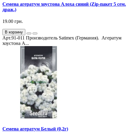
Семена агератум хоустона Алоха синий (Zip-пакет 5 сем.
драж.)
19.00 грн.
В корзину
Арт.91-011 Производитель Satimex (Германия). Агератум
хоустона А...
Семена агератум Белый (0,2г)