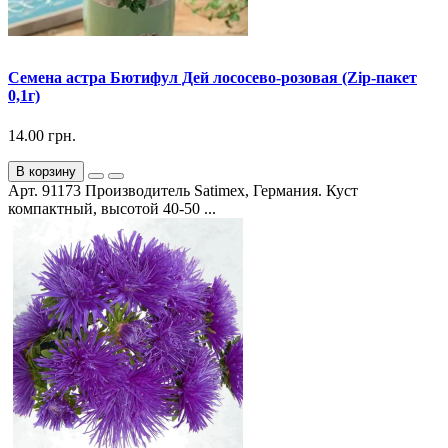
Семена астра Бютифул Дей лососево-розовая (Zip-пакет
0,1г)
14.00 грн.
В корзину
Арт. 91173 Производитель Satimex, Германия. Куст
компактный, высотой 40-50 ...