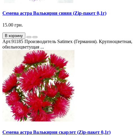
Семена астра Валькирия синяя (Zip-пакет 0,1г)
15.00 грн.
В корзину
Арт.91185 Производитель Satimex (Германия). Крупноцветная,
обильноцветущая ...
Семена астра Валькирия скарлет (Zip-пакет 0,1г)