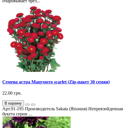
очаровывает чрез...
Семена астра Мацумото scarlet (Zip-пакет 30 семян)
22.00 грн.
В корзину
Арт.91-195 Производитель Sakata (Япония) Непревзойденная
букета серии ...