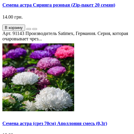
Семена астра Сиринга розовая (Zip-пакет 20 семян)
14.00 грн.
В корзину
Арт. 91143 Производитель Satimex, Германия. Серия, которая
очаровывает чрез...
Семена астра (срез 70см) Аполлония смесь (0,3г)