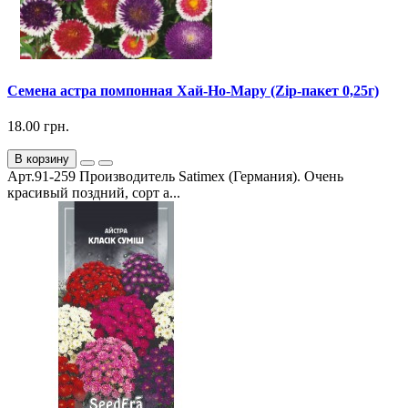
Семена астра помпонная Хай-Но-Мару (Zip-пакет 0,25г)
18.00 грн.
В корзину
Арт.91-259 Производитель Satimex (Германия). Очень
красивый поздний, сорт а...