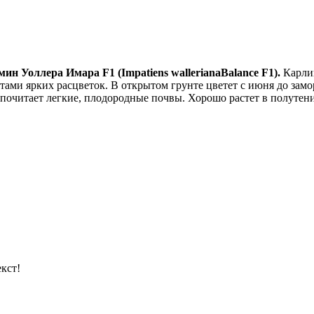
ин Уоллера Имара F1 (Impatiens wallerianaBalance F1).
Карлик
тами ярких расцветок. В открытом грунте цветет с июня до зам
едпочитает легкие, плодородные почвы. Хорошо растет в полуте
кст!