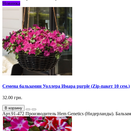
Новинка
Семена бальзамин Уоллера Имара purple (Zip-пакет 10 сем.)
32.00 грн.
В корзину
Арт.91-472 Производитель Hem Genetics (Нидерланды). Бальзам