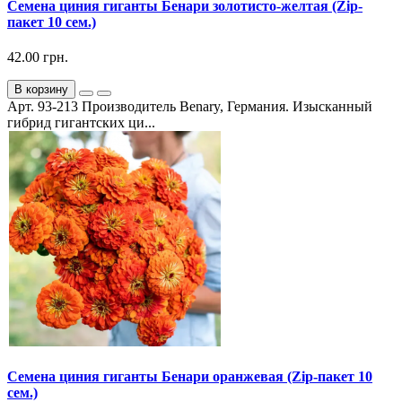
Семена циния гиганты Бенари золотисто-желтая (Zip-
пакет 10 сем.)
42.00 грн.
В корзину
Арт. 93-213 Производитель Benary, Германия. Изысканный
гибрид гигантских ци...
Семена циния гиганты Бенари оранжевая (Zip-пакет 10
сем.)