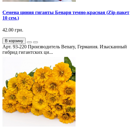
Семена циния гиганты Бенари темно-красная (Zip-пакет
10 сем.)
42.00 грн.
В корзину
Арт. 93-220 Производитель Benary, Германия. Изысканный
гибрид гигантских ци...