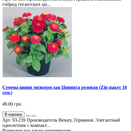
гибрид гигантских ци...
Семена циния низкорослая Циннита розовая (Zip-пакет 10
сем.)
49.00 грн.
В корзину
Арт. 93-239 Производитель Benary, Германия. Элегантный
однолетник с компакт...
Возможно вас также заинтересует