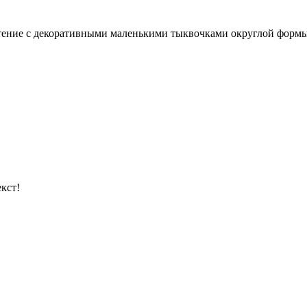
тение с декоративными маленькими тыквочками округлой формы.
кст!