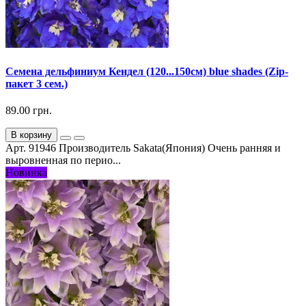
Семена дельфиниум Кендел (120...150см) blue shades (Zip-
пакет 3 сем.)
89.00 грн.
В корзину
Арт. 91946 Производитель Sakata(Япония) Очень ранняя и
выровненная по перио...
Новинка