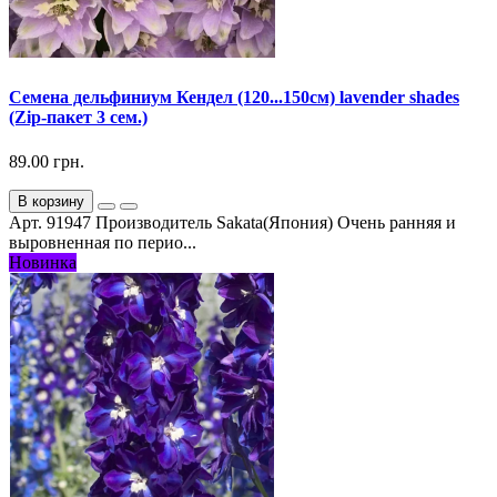
Семена дельфиниум Кендел (120...150см) lavender shades
(Zip-пакет 3 сем.)
89.00 грн.
В корзину
Арт. 91947 Производитель Sakata(Япония) Очень ранняя и
выровненная по перио...
Новинка