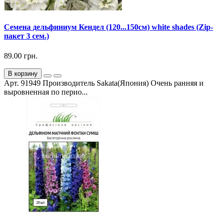
Семена дельфиниум Кендел (120...150см) white shades (Zip-
пакет 3 сем.)
89.00 грн.
В корзину
Арт. 91949 Производитель Sakata(Япония) Очень ранняя и
выровненная по перио...