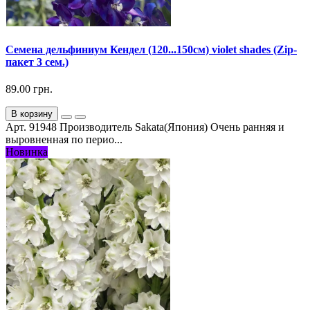
Семена дельфиниум Кендел (120...150см) violet shades (Zip-
пакет 3 сем.)
89.00 грн.
В корзину
Арт. 91948 Производитель Sakata(Япония) Очень ранняя и
выровненная по перио...
Новинка