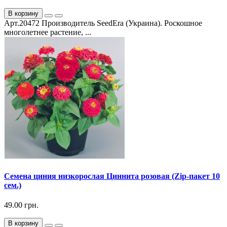
В корзину
Арт.20472 Производитель SeedEra (Украина). Роскошное
многолетнее растение, ...
Семена циния низкорослая Циннита розовая (Zip-пакет 10
сем.)
49.00 грн.
В корзину