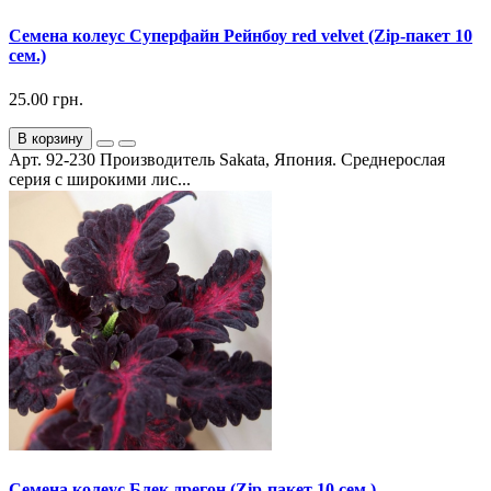
Семена колеус Суперфайн Рейнбоу red velvet (Zip-пакет 10
сем.)
25.00 грн.
В корзину
Арт. 92-230 Производитель Sakata, Япония. Среднерослая
серия с широкими лис...
Семена колеус Блек дрегон (Zip-пакет 10 сем.)