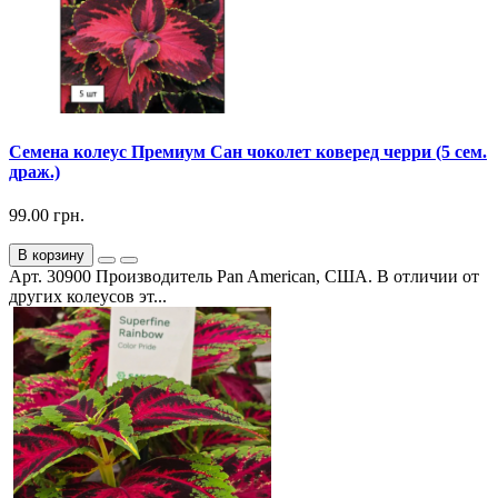
Семена колеус Премиум Сан чоколет коверед черри (5 сем.
драж.)
99.00 грн.
В корзину
Арт. 30900 Производитель Pan American, США. В отличии от
других колеусов эт...