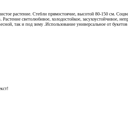
нистое растение. Стебли прямостоячие, высотой 80-150 см. Соц
в. Растение светолюбивое, холодостойкое, засухоустойчивое, н
весной, так и под зиму .Использование универсальное от букето
кст!