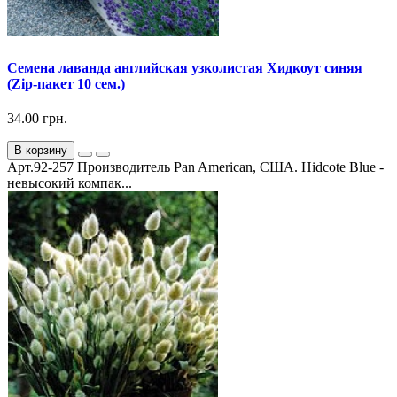
Семена лаванда английская узколистая Хидкоут синяя
(Zip-пакет 10 сем.)
34.00 грн.
В корзину
Арт.92-257 Производитель Pan American, США. Hidcote Blue -
невысокий компак...