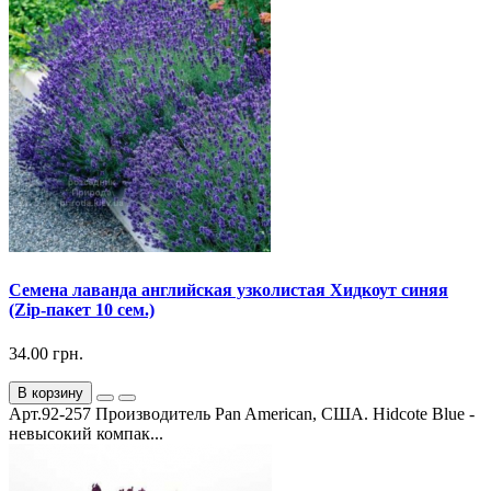
Семена лаванда английская узколистая Хидкоут синяя
(Zip-пакет 10 сем.)
34.00 грн.
В корзину
Арт.92-257 Производитель Pan American, США. Hidcote Blue -
невысокий компак...