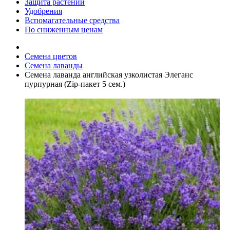
Защита растений
Удобрения
Вспомагательные средства
По сниженным ценам
Семена цветов
Семена лаванды
Семена лаванда английская узколистая Элеганс
пурпурная (Zip-пакет 5 сем.)