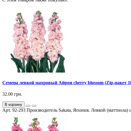
Семена левкой махровый Айрон cherry blossom (Zip-пакет 10
32.00 грн.
В корзину
Арт. 92-293 Производитель Sakata, Япония. Левкой (маттиола) се