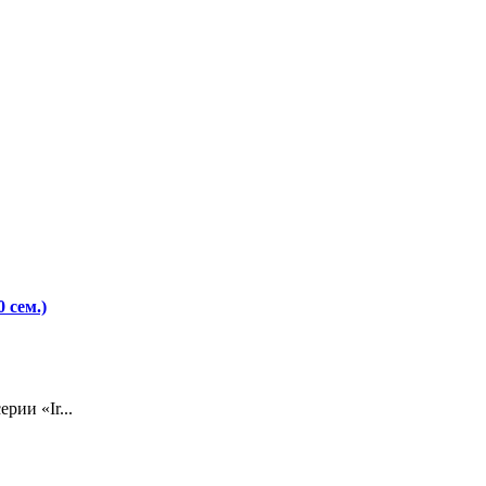
 сем.)
рии «Ir...