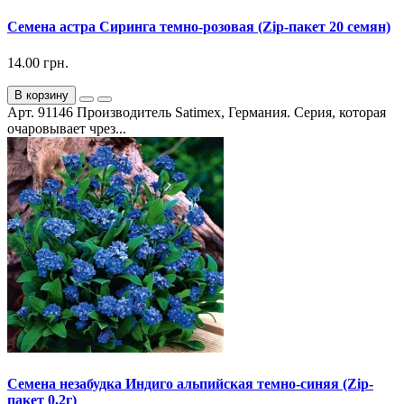
Семена астра Сиринга темно-розовая (Zip-пакет 20 семян)
14.00 грн.
В корзину
Арт. 91146 Производитель Satimex, Германия. Серия, которая
очаровывает чрез...
Семена незабудка Индиго альпийская темно-синяя (Zip-
пакет 0,2г)