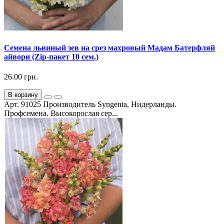
Семена львиный зев на срез махровый Мадам Батерфляй
айвори (Zip-пакет 10 сем.)
26.00 грн.
В корзину
Арт. 91025 Производитель Syngenta, Нидерланды.
Профсемена. Высокорослая сер...