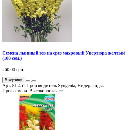
Семена львиный зев на срез махровый Увертюра желтый
(100 сем.)
260.00 грн.
В корзину
Арт. 81-451 Производитель Syngenta, Нидерланды.
Профсемена. Высокорослая се...