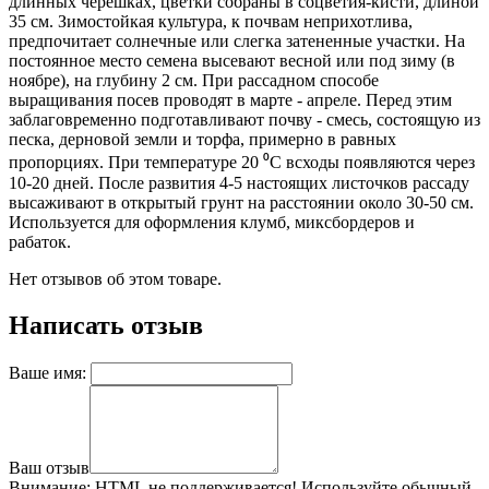
длинных черешках, цветки собраны в соцветия-кисти, длиной
35 см. Зимостойкая культура, к почвам неприхотлива,
предпочитает солнечные или слегка затененные участки. На
постоянное место семена высевают весной или под зиму (в
ноябре), на глубину 2 см. При рассадном способе
выращивания посев проводят в марте - апреле. Перед этим
заблаговременно подготавливают почву - смесь, состоящую из
песка, дерновой земли и торфа, примерно в равных
пропорциях. При температуре 20 ⁰C всходы появляются через
10-20 дней. После развития 4-5 настоящих листочков рассаду
высаживают в открытый грунт на расстоянии около 30-50 см.
Используется для оформления клумб, миксбордеров и
рабаток.
Нет отзывов об этом товаре.
Написать отзыв
Ваше имя:
Ваш отзыв
Внимание:
HTML не поддерживается! Используйте обычный