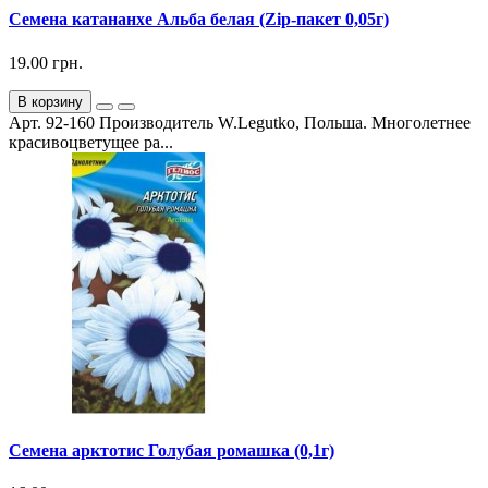
Семена катананхе Альба белая (Zip-пакет 0,05г)
19.00 грн.
В корзину
Арт. 92-160 Производитель W.Legutko, Польша. Многолетнее
красивоцветущее ра...
Семена арктотис Голубая ромашка (0,1г)