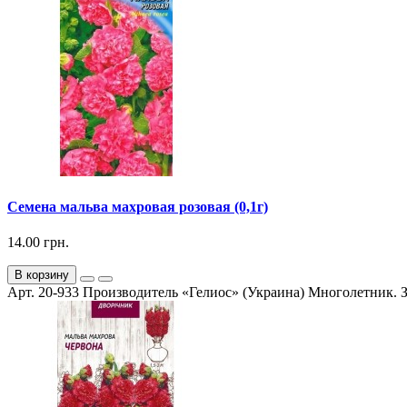
Семена мальва махровая розовая (0,1г)
14.00 грн.
В корзину
Арт. 20-933 Производитель «Гелиос» (Украина) Многолетник. За