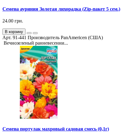
Семена ауриния Золотая лихорадка (Zip-пакет 5 сем.)
24.00 грн.
В корзину
Арт. 91-441 Производитель PanAmericen (США)
Вечнозеленый ранневесенни...
Семена портулак махровый садовая смесь (0,1г)