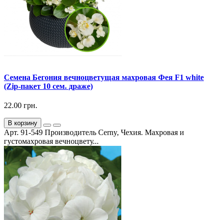
Семена Бегония вечноцветущая махровая Фея F1 white
(Zip-пакет 10 сем. драже)
22.00 грн.
В корзину
Арт. 91-549 Производитель Cerny, Чехия. Махровая и
густомахровая вечноцвету...