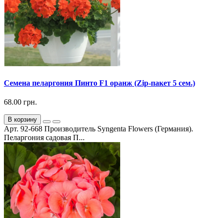
Семена пеларгония Пинто F1 оранж (Zip-пакет 5 сем.)
68.00 грн.
В корзину
Арт. 92-668 Производитель Syngenta Flowers (Германия).
Пеларгония садовая П...