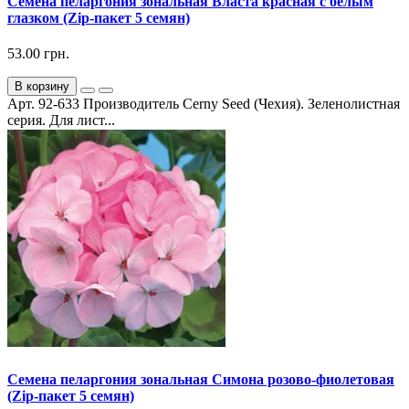
Семена пеларгония зональная Власта красная с белым
глазком (Zip-пакет 5 семян)
53.00 грн.
В корзину
Арт. 92-633 Производитель Cerny Seed (Чехия). Зеленолистная
серия. Для лист...
Семена пеларгония зональная Симона розово-фиолетовая
(Zip-пакет 5 семян)