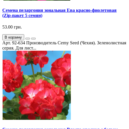
Семена пеларгония зональная Ева красно-фиолетовая
(Zip-пакет 5 семян)
53.00 грн.
В корзину
Арт. 92-634 Производитель Cerny Seed (Чехия). Зеленолистная
серия. Для лист...