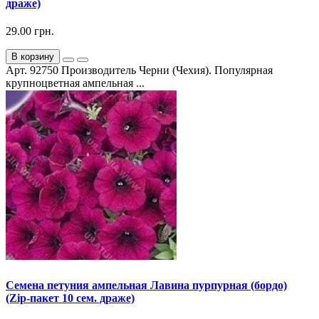
драже)
29.00 грн.
В корзину
Арт. 92750 Производитель Черни (Чехия). Популярная
крупноцветная ампельная ...
Семена петуния ампельная Лавина пурпурная (бордо)
(Zip-пакет 10 сем. драже)