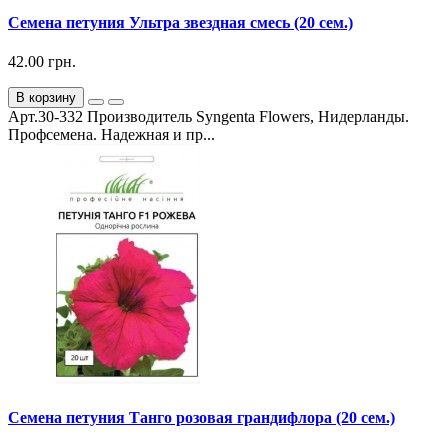
Семена петуния Ультра звездная смесь (20 сем.)
42.00 грн.
В корзину
Арт.30-332 Производитель Syngenta Flowers, Нидерланды.
Профсемена. Надежная и пр...
Семена петуния Танго розовая грандифлора (20 сем.)