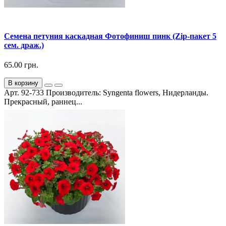
Семена петуния каскадная Фотофиниш пинк (Zip-пакет 5
сем. драж.)
65.00 грн.
В корзину
Арт. 92-733 Производитель: Syngenta flowers, Нидерланды.
Прекрасный, раннец...