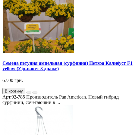
Семена петуния ампельная (сурфиния) Петхоа Калибуст F1
yellow (Zip-пакет 3 драже)
67.00 грн.
В корзину
Арт.92-785 Производитель Pan American. Новый гибрид
сурфинии, сочетающий в ...