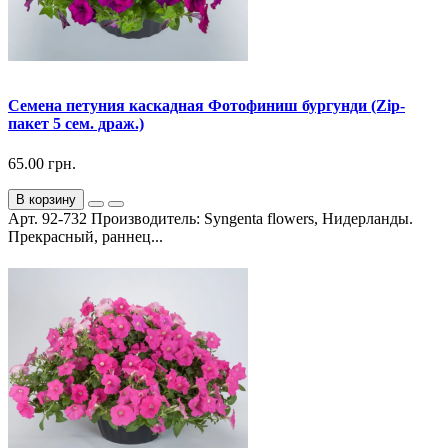
Семена петуния каскадная Фотофиниш бургунди (Zip-
пакет 5 сем. драж.)
65.00 грн.
В корзину
Арт. 92-732 Производитель: Syngenta flowers, Нидерланды.
Прекрасный, раннец...