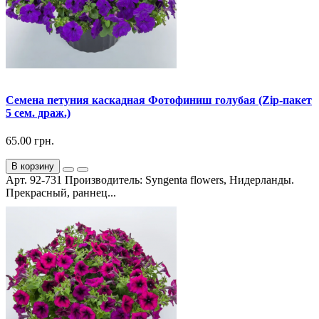
Семена петуния каскадная Фотофиниш голубая (Zip-пакет
5 сем. драж.)
65.00 грн.
В корзину
Арт. 92-731 Производитель: Syngenta flowers, Нидерланды.
Прекрасный, раннец...