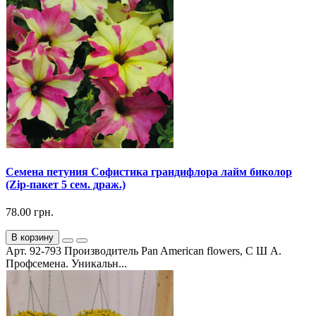
Семена петуния Софистика грандифлора лайм биколор
(Zip-пакет 5 сем. драж.)
78.00 грн.
В корзину
Арт. 92-793 Производитель Pan American flowers, С Ш А.
Профсемена. Уникальн...