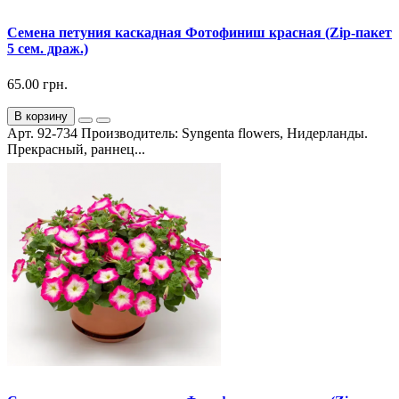
Семена петуния каскадная Фотофиниш красная (Zip-пакет
5 сем. драж.)
65.00 грн.
В корзину
Арт. 92-734 Производитель: Syngenta flowers, Нидерланды.
Прекрасный, раннец...