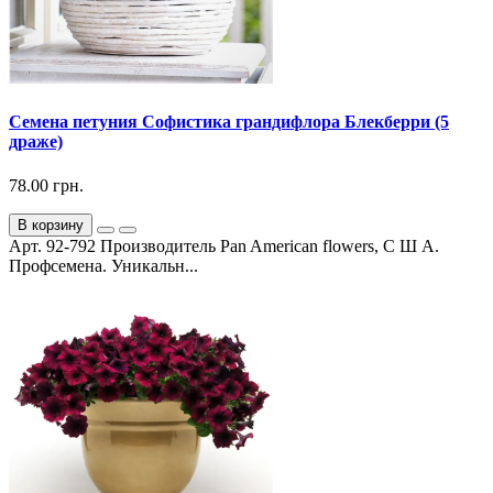
Семена петуния Софистика грандифлора Блекберри (5
драже)
78.00 грн.
В корзину
Арт. 92-792 Производитель Pan American flowers, С Ш А.
Профсемена. Уникальн...