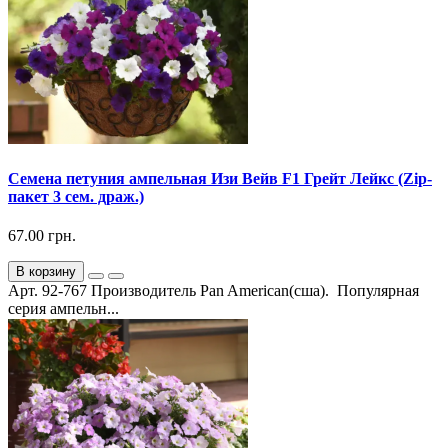
Семена петуния ампельная Изи Вейв F1 Грейт Лейкс (Zip-
пакет 3 сем. драж.)
67.00 грн.
В корзину
Арт. 92-767 Производитель Pan American(сша). Популярная
серия ампельн...