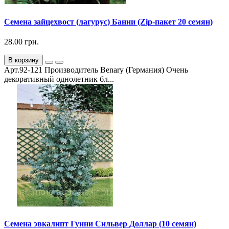
Семена зайцехвост (лагурус) Банни (Zip-пакет 20 семян)
28.00 грн.
В корзину
Арт.92-121 Производитель Benary (Германия) Очень
декоративный однолетник бл...
Семена эвкалипт Гунни Сильвер Доллар (10 семян)