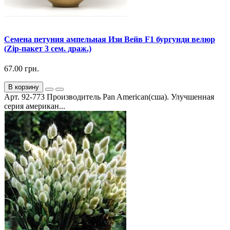
Семена петуния ампельная Изи Вейв F1 бургунди велюр
(Zip-пакет 3 сем. драж.)
67.00 грн.
В корзину
Арт. 92-773 Производитель Pan American(сша). Улучшенная
серия американ...