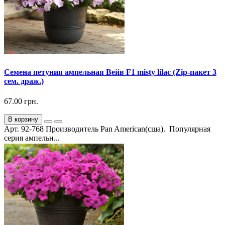
Семена петуния ампельная Вейв F1 misty lilac (Zip-пакет 3
сем. драж.)
67.00 грн.
В корзину
Арт. 92-768 Производитель Pan American(сша). Популярная
серия ампельн...