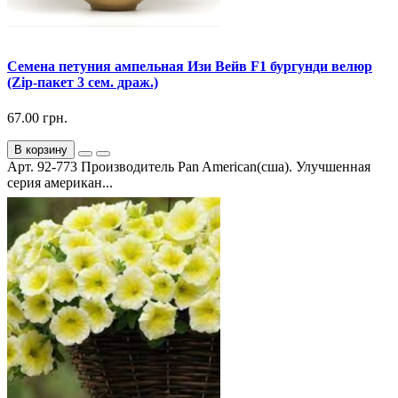
Семена петуния ампельная Изи Вейв F1 бургунди велюр
(Zip-пакет 3 сем. драж.)
67.00 грн.
В корзину
Арт. 92-773 Производитель Pan American(сша). Улучшенная
серия американ...