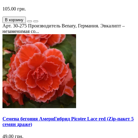
105.00 грн.
В корзину
Арт. 30-275 Производитель Benary, Германия. Эвкалипт –
незаменимая со...
Семена бегония АмериГибрид Picotee Lace red (Zip-пакет 5
семян драже)
49.00 грн.