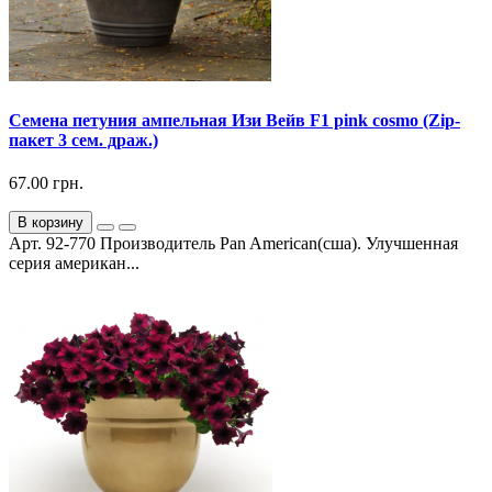
Семена петуния ампельная Изи Вейв F1 pink cosmo (Zip-
пакет 3 сем. драж.)
67.00 грн.
В корзину
Арт. 92-770 Производитель Pan American(сша). Улучшенная
серия американ...