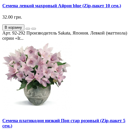
Семена левкой махровый Айрон blue (Zip-пакет 10 сем.)
32.00 грн.
В корзину
Арт. 92-292 Производитель Sakata, Япония. Левкой (маттиола)
серии «Ir...
Семена платикодон низкий Поп стар розовый (Zip-пакет 5
сем.)