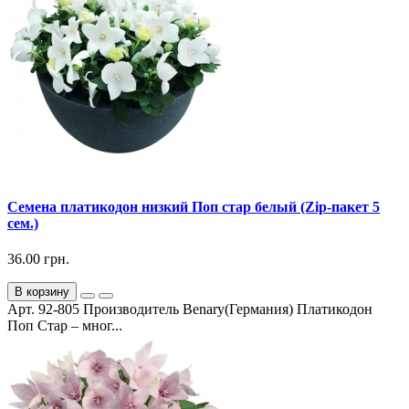
Семена платикодон низкий Поп стар белый (Zip-пакет 5
сем.)
36.00 грн.
В корзину
Арт. 92-805 Производитель Benary(Германия) Платикодон
Поп Стар – мног...