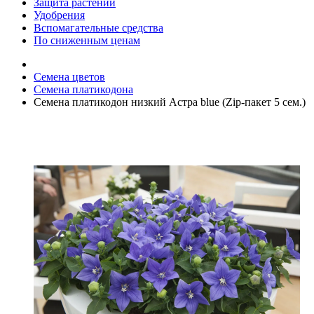
Защита растений
Удобрения
Вспомагательные средства
По сниженным ценам
Семена цветов
Семена платикодона
Семена платикодон низкий Астра blue (Zip-пакет 5 сем.)