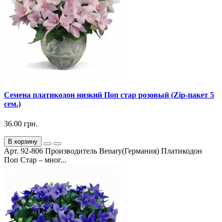
Семена платикодон низкий Поп стар розовый (Zip-пакет 5
сем.)
36.00 грн.
В корзину
Арт. 92-806 Производитель Benary(Германия) Платикодон
Поп Стар – мног...