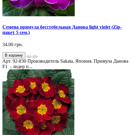
Семена примула бесстебельная Данова light violet (Zip-
пакет 5 сем.)
34.00 грн.
В корзину
Арт. 92-830 Производитель Sakata, Япония. Примула Данова
F1 - лидер п...