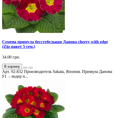
Семена примула бесстебельная Данова cherry with edge
(Zip-пакет 5 сем.)
34.00 грн.
В корзину
Арт. 92-832 Производитель Sakata, Япония. Примула Данова
F1 - лидер п...