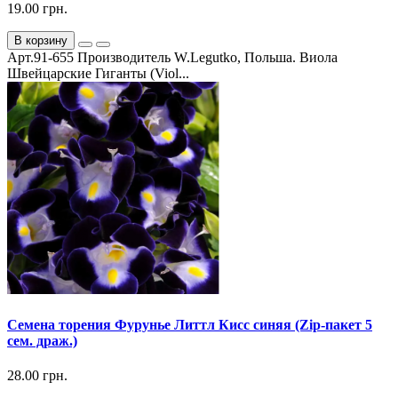
19.00 грн.
В корзину
Арт.91-655 Производитель W.Legutko, Польша. Виола
Швейцарские Гиганты (Viol...
Семена торения Фурунье Литтл Кисс синяя (Zip-пакет 5
сем. драж.)
28.00 грн.