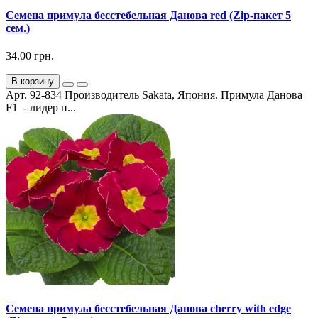
Семена примула бесстебельная Данова red (Zip-пакет 5
сем.)
34.00 грн.
В корзину
Арт. 92-834 Производитель Sakata, Япония. Примула Данова
F1 - лидер п...
Семена примула бесстебельная Данова cherry with edge