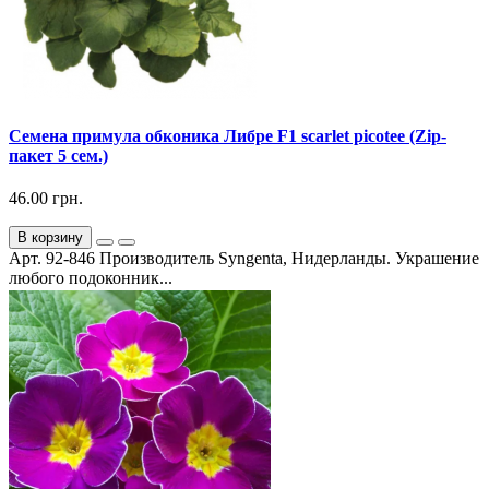
Семена примула обконика Либре F1 scarlet picotee (Zip-
пакет 5 сем.)
46.00 грн.
В корзину
Арт. 92-846 Производитель Syngenta, Нидерланды. Украшение
любого подоконник...