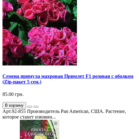
Семена примула махровая Примлет F1 розовая с ободком
(Zip-пакет 5 сем.)
85.00 грн.
В корзину
Арт.92-855 Производитель Pan American, США. Растение,
которое станет изюмин...