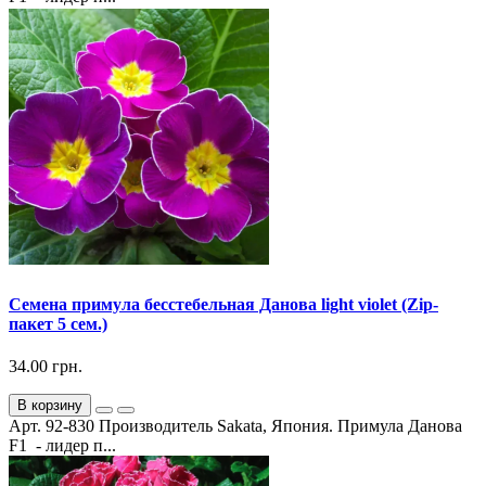
Семена примула бесстебельная Данова light violet (Zip-
пакет 5 сем.)
34.00 грн.
В корзину
Арт. 92-830 Производитель Sakata, Япония. Примула Данова
F1 - лидер п...