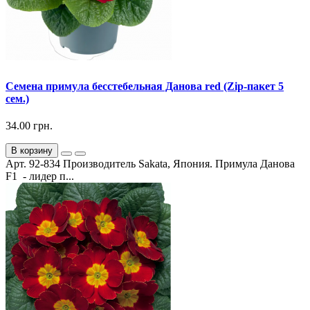
Семена примула бесстебельная Данова red (Zip-пакет 5
сем.)
34.00 грн.
В корзину
Арт. 92-834 Производитель Sakata, Япония. Примула Данова
F1 - лидер п...