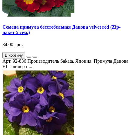
Семена примула бесстебельная Данова velvet red (Zip-
пакет 5 сем.)
34.00 грн.
В корзину
Арт. 92-836 Производитель Sakata, Япония. Примула Данова
F1 - лидер п...