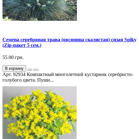
Семена серебряная трава (овсяница скалистая) сизая Spiky
(Zip-пакет 5 сем.)
55.00 грн.
В корзину
Арт. 92934 Компактный многолетний кустарник серебристо-
голубого цвета. Пуши...