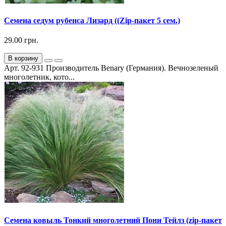
Семена седум рубенса Лизард ((Zip-пакет 5 сем.)
29.00 грн.
В корзину
Арт. 92-931 Производитель Benary (Германия). Вечнозеленый
многолетник, кото...
Семена ковыль Тонкий многолетний Пони Тейлз (zip-пакет