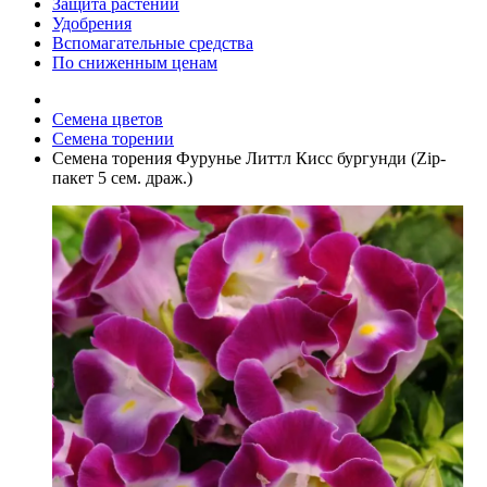
Защита растений
Удобрения
Вспомагательные средства
По сниженным ценам
Семена цветов
Семена торении
Семена торения Фурунье Литтл Кисс бургунди (Zip-
пакет 5 сем. драж.)