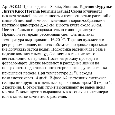
Арт.93-044 Производитель Sakata, Япония.
Торения Фурунье
Литтл Кисс (Torenia fournieri Kauai.)
Серия отличается
исключительной выравненность и компактностью растений с
пышной листвой и многочисленными воронкообразными
цветками диаметром 2,5-3 см. Высота куста около 20 см.
Цветет обильно и продолжительно с июня до августа.
Предпочитает яркий рассеянный свет. Оптимальная
температура выращивания 16-20 ⁰С. Торения нуждается в
регулярном поливе, но почва обязательно должен просыхать
(не допускать застоя воды). Подкормка растения два раза в
неделю комплексными удобрениями в течение всего
вегетационного периода. Посев на рассаду проводят в
феврале-марте. Драже высевают в рассадные ящики на
поверхность подготовленного стерильного грунта и слегка
присыпают песком. При температуре 21 ⁰С всходы
появляются через 14 дней. В фазе 1-2 настоящих листочков
сеянцы пикируют в отдельные горшки диаметром 10 см, по 1-
2 растения. В открытый грунт высаживают не ранее июня
месяца. Рекомендуется выращивать в вазонах и контейнерах
или в качестве комнатного растения.