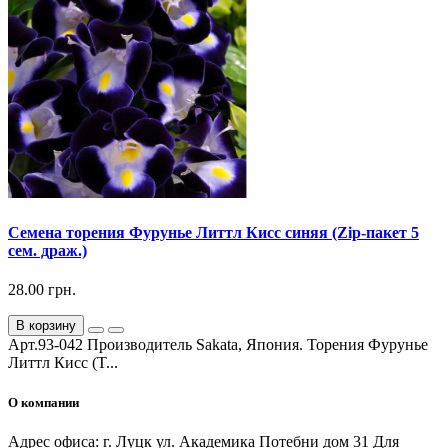
Семена торения Фурунье Литтл Кисс синяя (Zip-пакет 5
сем. драж.)
28.00 грн.
В корзину
Арт.93-042 Производитель Sakata, Япония. Торения Фурунье
Литтл Кисс (T...
О компании
Адрес офиса: г. Луцк ул. Академика Потебни дом 31 Для