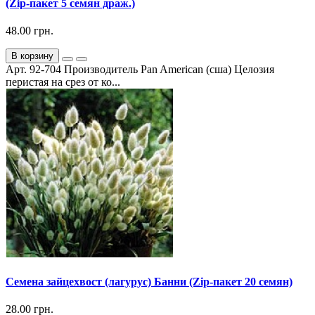
(Zip-пакет 5 семян драж.)
48.00 грн.
В корзину
Арт. 92-704 Производитель Pan American (сша) Целозия
перистая на срез от ко...
Семена зайцехвост (лагурус) Банни (Zip-пакет 20 семян)
28.00 грн.