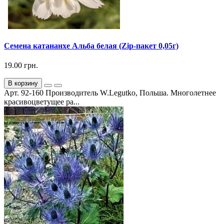
Семена катананхе Альба белая (Zip-пакет 0,05г)
19.00 грн.
В корзину
Арт. 92-160 Производитель W.Legutko, Польша. Многолетнее
красивоцветущее ра...