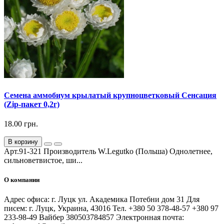
Семена аммобиум крылатый крупноцветковый Сенсация
(Zip-пакет 0,2г)
18.00 грн.
В корзину
Арт.91-321 Производитель W.Legutko (Польша) Однолетнее,
сильноветвистое, ши...
О компании
Адрес офиса: г. Луцк ул. Академика Потебни дом 31 Для
писем: г. Луцк, Украина, 43016 Тел. +380 50 378-48-57 +380 97
233-98-49 Вайбер 380503784857 Электронная почта: