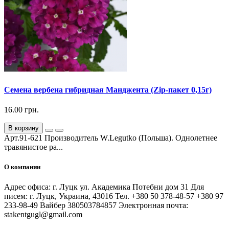
Семена вербена гибридная Манджента (Zip-пакет 0,15г)
16.00 грн.
В корзину
Арт.91-621 Производитель W.Legutko (Польша). Однолетнее
травянистое ра...
О компании
Адрес офиса: г. Луцк ул. Академика Потебни дом 31 Для
писем: г. Луцк, Украина, 43016 Тел. +380 50 378-48-57 +380 97
233-98-49 Вайбер 380503784857 Электронная почта:
stakentgugl@gmail.com