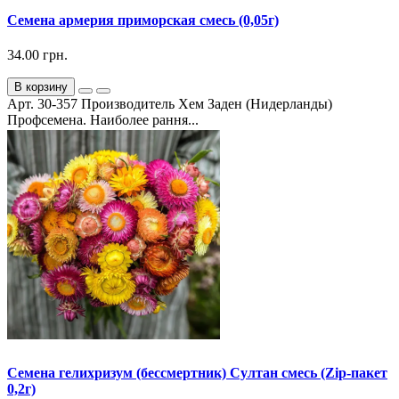
Семена армерия приморская смесь (0,05г)
34.00 грн.
В корзину
Арт. 30-357 Производитель Хем Заден (Нидерланды)
Профсемена. Наиболее рання...
Семена гелихризум (бессмертник) Султан смесь (Zip-пакет
0,2г)