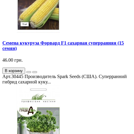
Семена кукуруза Форвард F1 сахарная суперранняя (15
семян)
46.00 грн.
В корзину
Арт.30445 Производитель Spark Seeds (США). Суперранний
гибрид сахарной куку...