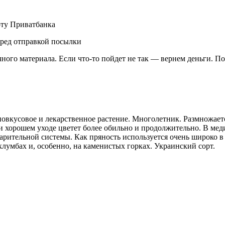
рту Приватбанка
еред отправкой посылки
чного материала. Если что-то пойдет не так — вернем деньги. П
новкусовое и лекарственное растение. Многолетник. Размножает
ри хорошем уходе цветет более обильно и продолжительно. В мед
варительной системы. Как пряность используется очень широко в
клумбах и, особенно, на каменистых горках. Украинский сорт.