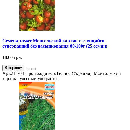
Семена томат Монгольский карлик стелящийся
суперранний без пасынкования 80-100г (25 семян)
18.00 грн.
В корзину
Арт.21-703 Производитель Гелиос (Украина). Монгольский
карлик чудесный ультраско...