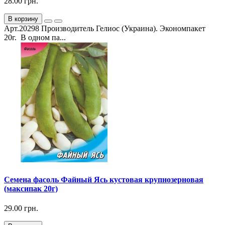
28.00 грн.
В корзину
Арт.20298 Производитель Гелиос (Украина). Экономпакет
20г. В одном па...
Семена фасоль Файный Ясь кустовая крупнозерновая
(максипак 20г)
29.00 грн.