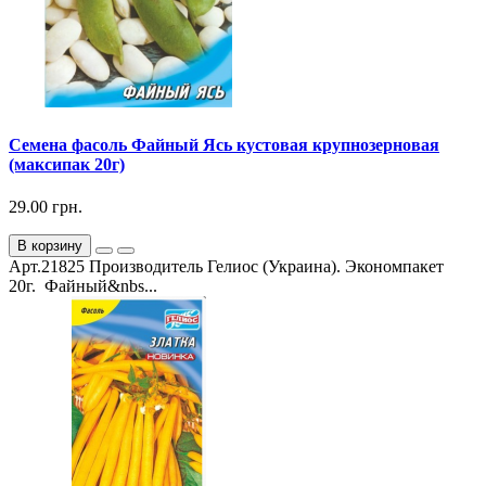
Семена фасоль Файный Ясь кустовая крупнозерновая
(максипак 20г)
29.00 грн.
В корзину
Арт.21825 Производитель Гелиос (Украина). Экономпакет
20г. Файный&nbs...