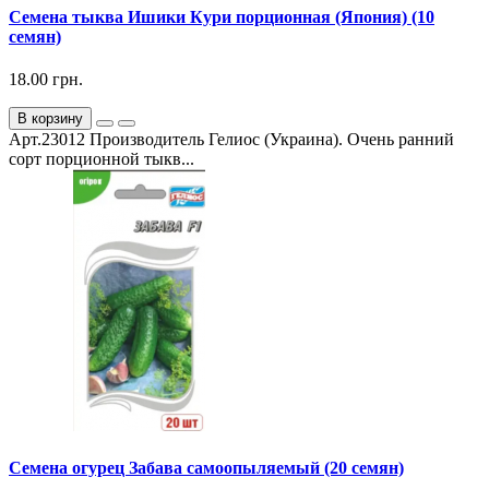
Семена тыква Ишики Кури порционная (Япония) (10
семян)
18.00 грн.
В корзину
Арт.23012 Производитель Гелиос (Украина). Очень ранний
сорт порционной тыкв...
Семена огурец Забава самоопыляемый (20 семян)