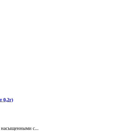
 0,2г)
с насыщенными с...