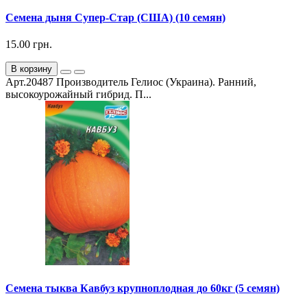
Семена дыня Супер-Стар (США) (10 семян)
15.00 грн.
В корзину
Арт.20487 Производитель Гелиос (Украина). Ранний,
высокоурожайный гибрид. П...
Семена тыква Кавбуз крупноплодная до 60кг (5 семян)