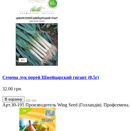
Семена лук порей Швейцарский гигант (0,5г)
32.00 грн.
В корзину
Арт.30-195 Производитель Wing Seed (Голландія). Профсемена. 