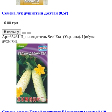
Семена лук душистый Джусай (0,5г)
16.00 грн.
В корзину
Арт.65461 Производитель SeedEra (Украина). Цибуля
духм’яна...
Семена огурец Белый деликатес F1 пчелоопыляемый (10