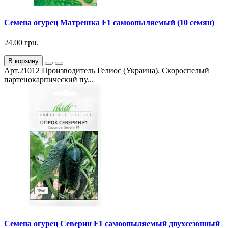
Семена огурец Матрешка F1 самоопыляемый (10 семян)
24.00 грн.
В корзину
Арт.21012 Производитель Гелиос (Украина). Скороспелый
партенокарпический пу...
Семена огурец Северин F1 самоопыляемый двухсезонный