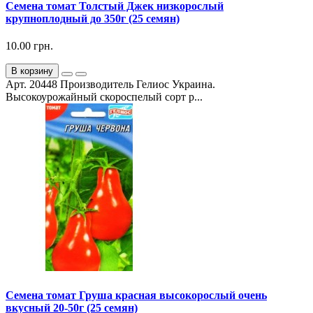
Семена томат Толстый Джек низкорослый
крупноплодный до 350г (25 семян)
10.00 грн.
В корзину
Арт. 20448 Производитель Гелиос Украина.
Высокоурожайный скороспелый сорт р...
Семена томат Груша красная высокорослый очень
вкусный 20-50г (25 семян)