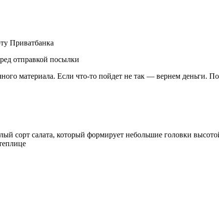
рту Приватбанка
еред отправкой посылки
чного материала. Если что-то пойдет не так — вернем деньги. П
й сорт салата, который формирует небольшие головки высотой д
 теплице