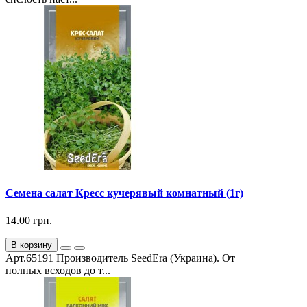
Семена салат Кресс кучерявый комнатный (1г)
14.00 грн.
В корзину
Арт.65191 Производитель SeedEra (Украина). От
полных всходов до т...