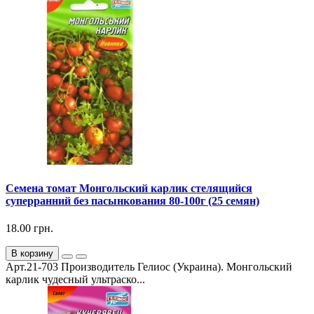
Семена томат Монгольский карлик стелящийся
суперранний без пасынкования 80-100г (25 семян)
18.00 грн.
В корзину
Арт.21-703 Производитель Гелиос (Украина). Монгольский
карлик чудесный ультраско...