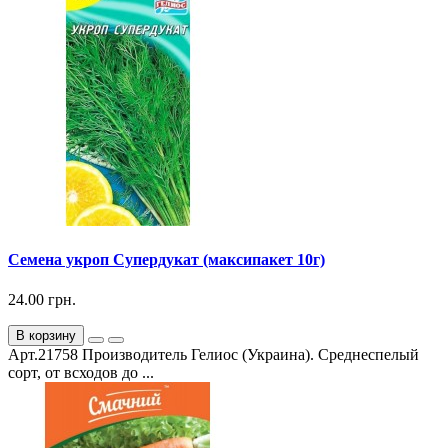
Семена укроп Супердукат (максипакет 10г)
24.00 грн.
В корзину
Арт.21758 Производитель Гелиос (Украина). Среднеспелый
сорт, от всходов до ...