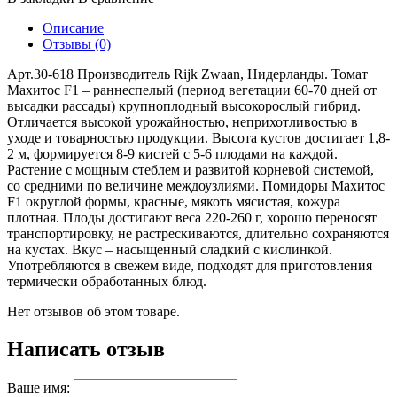
Описание
Отзывы (0)
Арт.30-618 Производитель Rijk Zwaan, Нидерланды. Томат
Махитос F1 – раннеспелый (период вегетации 60-70 дней от
высадки рассады) крупноплодный высокорослый гибрид.
Отличается высокой урожайностью, неприхотливостью в
уходе и товарностью продукции. Высота кустов достигает 1,8-
2 м, формируется 8-9 кистей с 5-6 плодами на каждой.
Растение с мощным стеблем и развитой корневой системой,
со средними по величине междоузлиями. Помидоры Махитос
F1 округлой формы, красные, мякоть мясистая, кожура
плотная. Плоды достигают веса 220-260 г, хорошо переносят
транспортировку, не растрескиваются, длительно сохраняются
на кустах. Вкус – насыщенный сладкий с кислинкой.
Употребляются в свежем виде, подходят для приготовления
термически обработанных блюд.
Нет отзывов об этом товаре.
Написать отзыв
Ваше имя: