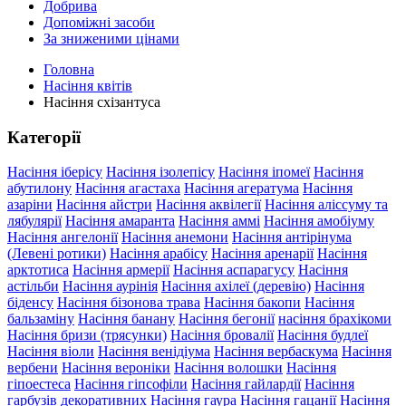
Добрива
Допоміжні засоби
За зниженими цінами
Головна
Насіння квітів
Насіння схізантуса
Категорії
Насіння іберісу
Насіння ізолепісу
Насіння іпомеї
Насіння
абутилону
Насіння агастаха
Насіння агератума
Насіння
азаріни
Насіння айстри
Насіння аквілегії
Насіння аліссуму та
лябулярії
Насіння амаранта
Насіння аммі
Насіння амобіуму
Насіння ангелонії
Насіння анемони
Насіння антірінума
(Левені ротики)
Насіння арабісу
Насіння аренарії
Насіння
арктотиса
Насіння армерії
Насіння аспарагусу
Насіння
астільби
Насіння аурінія
Насіння ахілеї (деревію)
Насіння
біденсу
Насіння бізонова трава
Насіння бакопи
Насіння
бальзаміну
Насіння банану
Насіння бегонії
насіння брахікоми
Насіння бризи (трясунки)
Насіння бровалії
Насіння будлеї
Насіння віоли
Насіння венідіума
Насіння вербаскума
Насіння
вербени
Насіння вероніки
Насіння волошки
Насіння
гіпоестеса
Насіння гіпсофіли
Насіння гайлардії
Насіння
гарбузів декоративних
Насіння гаура
Насіння гацанії
Насіння