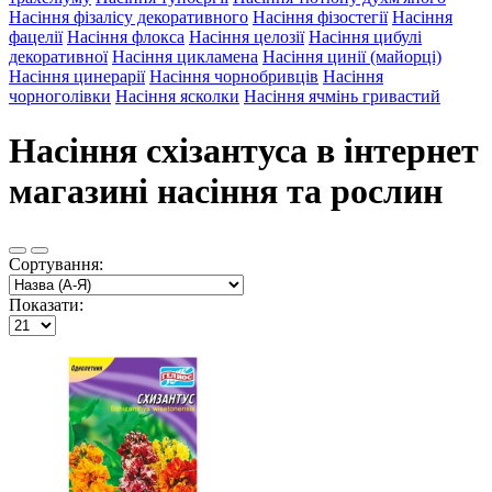
Насіння фізалісу декоративного
Насіння фізостегії
Насіння
фацелії
Насіння флокса
Насіння целозії
Насіння цибулі
декоративної
Насіння цикламена
Насіння цинії (майорці)
Насіння цинерарії
Насіння чорнобривців
Насіння
чорноголівки
Насіння ясколки
Насіння ячмінь гривастий
Насіння схізантуса в інтернет
магазині насіння та рослин
Сортування:
Показати: