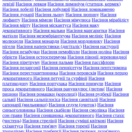
левізії
Насіння левкоя
Насіння лимоніум (статиця, кермек)
Насіння лобелії
Насіння лобулярії
Насіння ломикаменю
Насіння лунарії
Насіння льону
Насіння люпину
Насіння
люфанту
Насіння мімози
Насіння мімулюса
Насіння мірабілісу
Насіння мірту
Насіння міскантуса
Насіння маку
декоративного
Насіння мальви
Насіння маргаритки
Насіння
матіоли
Насіння мезембріантеума
Насіння мелініс
Насіння
молюцели
Насіння монарди
Насіння мордовнику
Насіння
нігели
Насіння наперстянки (дигіталіс)
Насіння настурції
Насіння незабудки
Насіння немофілли
Насіння ноліна
Насіння
обрієти
Насіння остеоспермума
Насіння півонії деревовидної
Насіння піретруму
Насіння пальми
Насіння пассіфлори
Насіння пеларгонії
Насіння пеннісетум
Насіння пентстимона
Насіння перестощетинника
Насіння перовскія
Насіння перцю
декоративного
Насіння петунії та сурфінії
Насіння
платикодону
Насіння портулака
Насіння примули
Насіння
проса декоративного
Насіння ранункулюс (лютик(
Насіння
рицини
Насіння ромашки (королиці)
Насіння рудбекії
Насіння
сальвії
Насіння сальпіглосіса
Насіння санвіталії
Насіння
сапонарії (мильнянки)
Насіння седум (очиток)
Насіння
синьоголовника
Насіння скабіози
Насіння смолівка
Насіння
сон-трави
Насіння соняшника декоративного
Насіння стахіс
(чистець)
Насіння стреліції
Насіння суміші квіткові
Насіння
схізантуса
Насіння тим'яну
Насіння торенії
Насіння
трахеліуму
Насіння тунбергії
Насіння тютюну духм'яного