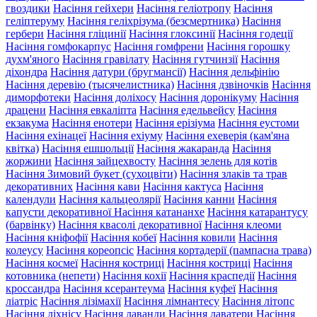
гвоздики
Насіння гейхери
Насіння геліотропу
Насіння
геліптеруму
Насіння геліхрізума (безсмертника)
Насіння
гербери
Насіння гліцинії
Насіння глоксинії
Насіння годеції
Насіння гомфокарпус
Насіння гомфрени
Насіння горошку
духм'яного
Насіння гравілату
Насіння гутчинзії
Насіння
діхондра
Насіння датури (бругмансії)
Насіння дельфінію
Насіння деревію (тысячелистника)
Насіння дзвіночків
Насіння
диморфотеки
Насіння доліхосу
Насіння доронікуму
Насіння
драцени
Насіння евкаліпта
Насіння едельвейсу
Насіння
екзакума
Насіння енотери
Насіння ерізіума
Насіння еустоми
Насіння ехінацеї
Насіння ехіуму
Насіння ехеверія (кам'яна
квітка)
Насіння ешшольції
Насіння жакаранда
Насіння
жоржини
Насіння зайцехвосту
Насіння зелень для котів
Насіння Зимовий букет (сухоцвіти)
Насіння злаків та трав
декоративних
Насіння кави
Насіння кактуса
Насіння
календули
Насіння кальцеолярії
Насіння канни
Насіння
капусти декоративної
Насіння катананхе
Насіння катарантусу
(барвінку)
Насіння квасолі декоративної
Насіння клеоми
Насіння кніфофії
Насіння кобеї
Насіння ковили
Насіння
колеусу
Насіння кореопсіс
Насіння кортадерії (пампасна трава)
Насіння космеї
Насіння костриці
Насіння костриці
Насіння
котовника (непети)
Насіння кохії
Насіння краспедії
Насіння
кроссандра
Насіння ксерантеума
Насіння куфеї
Насіння
ліатріс
Насіння лізімахії
Насіння лімнантесу
Насіння літопс
Насіння ліхнісу
Насіння лаванди
Насіння лаватери
Насіння