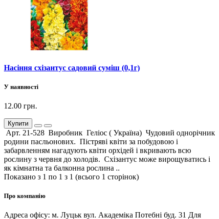
Насіння схізантус садовий суміш (0,1г)
У наявності
12.00 грн.
Купити
Арт. 21-528 Виробник Геліос ( Україна) Чудовий однорічник
родини пасльонових. Пістряві квіти за побудовою і
забарвленням нагадують квіти орхідей і вкривають всю
рослину з червня до холодів. Схізантус може вирощуватись і
як кімнатна та балконна рослина ..
Показано з 1 по 1 з 1 (всього 1 сторінок)
Про компанію
Адреса офісу: м. Луцьк вул. Академіка Потебні буд. 31 Для